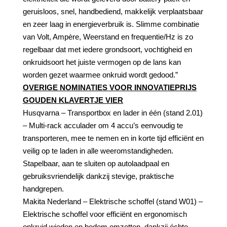
geruisloos, snel, handbediend, makkelijk verplaatsbaar
en zeer laag in energieverbruik is. Slimme combinatie
van Volt, Ampère, Weerstand en frequentie/Hz is zo
regelbaar dat met iedere grondsoort, vochtigheid en
onkruidsoort het juiste vermogen op de lans kan
worden gezet waarmee onkruid wordt gedood.”
OVERIGE NOMINATIES VOOR INNOVATIEPRIJS
GOUDEN KLAVERTJE VIER
Husqvarna – Transportbox en lader in één (stand 2.01)
– Multi-rack acculader om 4 accu’s eenvoudig te
transporteren, mee te nemen en in korte tijd efficiënt en
veilig op te laden in alle weeromstandigheden.
Stapelbaar, aan te sluiten op autolaadpaal en
gebruiksvriendelijk dankzij stevige, praktische
handgrepen.
Makita Nederland – Elektrische schoffel (stand W01) –
Elektrische schoffel voor efficiënt en ergonomisch
onkruid wieden en bodem omzetten, dankzij échte