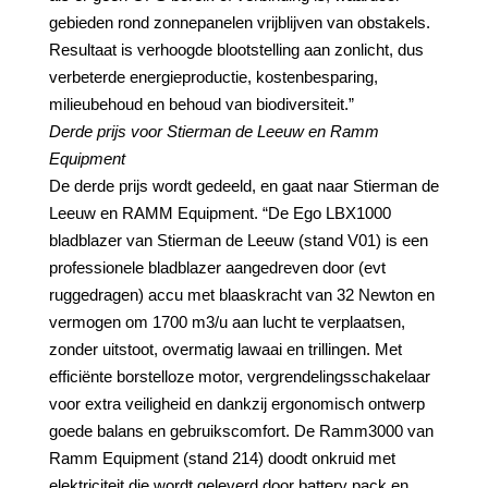
gebieden rond zonnepanelen vrijblijven van obstakels.
Resultaat is verhoogde blootstelling aan zonlicht, dus
verbeterde energieproductie, kostenbesparing,
milieubehoud en behoud van biodiversiteit.”
Derde prijs voor Stierman de Leeuw en Ramm
Equipment
De derde prijs wordt gedeeld, en gaat naar Stierman de
Leeuw en RAMM Equipment. “De Ego LBX1000
bladblazer van Stierman de Leeuw (stand V01) is een
professionele bladblazer aangedreven door (evt
ruggedragen) accu met blaaskracht van 32 Newton en
vermogen om 1700 m3/u aan lucht te verplaatsen,
zonder uitstoot, overmatig lawaai en trillingen. Met
efficiënte borstelloze motor, vergrendelingsschakelaar
voor extra veiligheid en dankzij ergonomisch ontwerp
goede balans en gebruikscomfort. De Ramm3000 van
Ramm Equipment (stand 214) doodt onkruid met
elektriciteit die wordt geleverd door battery pack en