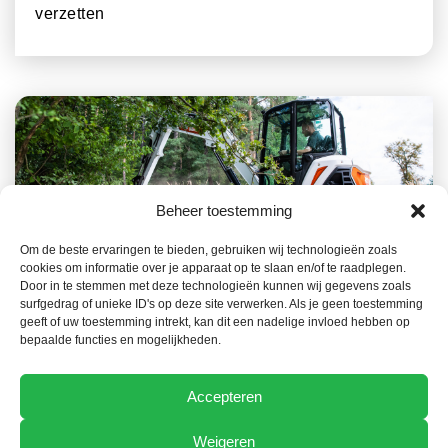
verzetten
Beheer toestemming
Om de beste ervaringen te bieden, gebruiken wij technologieën zoals
cookies om informatie over je apparaat op te slaan en/of te raadplegen.
23 JULI 2026
ACTUEEL NIEUWS
Door in te stemmen met deze technologieën kunnen wij gegevens zoals
surfgedrag of unieke ID's op deze site verwerken. Als je geen toestemming
Het Bobcat-gamma, een belangrijke troef in de
geeft of uw toestemming intrekt, kan dit een nadelige invloed hebben op
preventie van bosbranden
bepaalde functies en mogelijkheden.
Accepteren
Weigeren