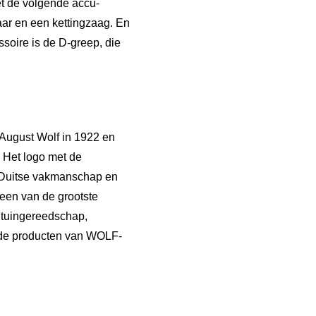
met de volgende accu-
ar en een kettingzaag. En
ire is de D-greep, die
 August Wolf in 1922 en
 Het logo met de
r Duitse vakmanschap en
en van de grootste
n tuingereedschap,
r de producten van WOLF-