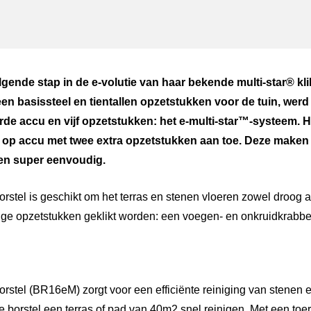
ger
atsApp
ende stap in de e-volutie van haar bekende multi-star® kl
en basissteel en tientallen opzetstukken voor de tuin, werd 
rde accu en vijf opzetstukken: het e-multi-star™-systeem. 
l op accu met twee extra opzetstukken aan toe. Deze mak
en super eenvoudig.
orstel is geschikt om het terras en stenen vloeren zowel droog a
ge opzetstukken geklikt worden: een voegen- en onkruidkrabber
orstel (BR16eM) zorgt voor een efficiënte reiniging van stenen 
e borstel een terras of pad van 40m2 snel reinigen. Met een toere