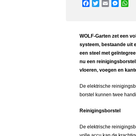
Facebook
Twitter
Email
Messen
Wh
WOLF-Garten zet een volg
systeem, bestaande uit e
een steel met geïntegree
nu
een reinigingsborste
vloeren, voegen en kant
De elektrische reinigingsb
borstel kunnen twee handi
Reinigingsborstel
De elektrische reinigingsb
volle accu kan de krachtig