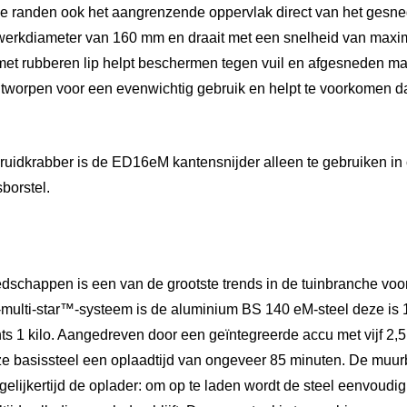
de randen ook het aangrenzende oppervlak direct van het gesne
werkdiameter van 160 mm en draait met een snelheid van maxim
met rubberen lip helpt beschermen tegen vuil en afgesneden mat
tworpen voor een evenwichtig gebruik en helpt te voorkomen da
ruidkrabber is de ED16eM kantensnijder alleen te gebruiken in
borstel.
reedschappen is een van de grootste trends in de tuinbranche vo
multi-star™-systeem is de aluminium BS 140 eM-steel deze is 1
 1 kilo. Aangedreven door een geïntegreerde accu met vijf 2,5 
e basissteel een oplaadtijd van ongeveer 85 minuten. De muur
ertijd de oplader: om op te laden wordt de steel eenvoudig