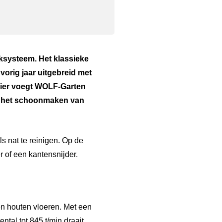
iksysteem. Het klassieke
vorig jaar uitgebreid met
Hier voegt
WOLF-Garten
en het schoonmaken van
ls nat te reinigen. Op de
 of een kantensnijder.
en houten vloeren. Met een
ntal tot 845 t/min draait