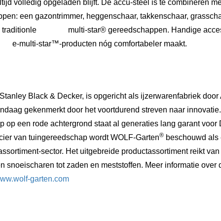
tijd volledig opgeladen blijft. De accu-steel is te combineren 
en: een gazontrimmer, heggenschaar, takkenschaar, grasscha
de traditionle multi-star® gereedschappen. Handige accesso
-multi-star™-producten nóg comfortabeler maakt.
 Stanley Black & Decker, is opgericht als ijzerwarenfabriek door
andaag gekenmerkt door het voortdurend streven naar innovatie.
 op een rode achtergrond staat al generaties lang garant voo
®
rancier van tuingereedschap wordt WOLF-Garten
beschouwd als e
 assortiment-sector. Het uitgebreide productassortiment reikt va
n snoeischaren tot zaden en meststoffen. Meer informatie ove
/www.wolf-garten.com