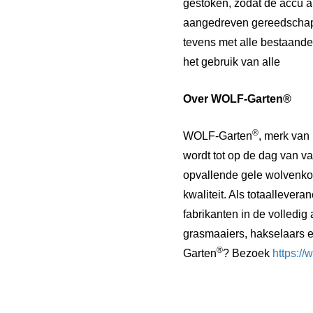
gestoken, zodat de accu al
aangedreven gereedschapp
tevens met alle bestaan
het gebruik van alle e
Over WOLF-Garten®
®
WOLF-Garten
, merk van
wordt tot op de dag van v
opvallende gele wolvenkop
kwaliteit. Als totaalleve
fabrikanten in de volledig
grasmaaiers, hakselaars e
®
Garten
? Bezoek
https:/