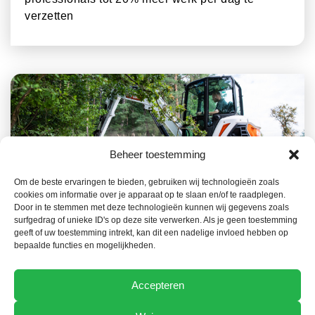
verzetten
Beheer toestemming
Om de beste ervaringen te bieden, gebruiken wij technologieën zoals
cookies om informatie over je apparaat op te slaan en/of te raadplegen.
23 JULI 2026
ACTUEEL NIEUWS
Door in te stemmen met deze technologieën kunnen wij gegevens zoals
surfgedrag of unieke ID's op deze site verwerken. Als je geen toestemming
Het Bobcat-gamma, een belangrijke troef in de
geeft of uw toestemming intrekt, kan dit een nadelige invloed hebben op
preventie van bosbranden
bepaalde functies en mogelijkheden.
Accepteren