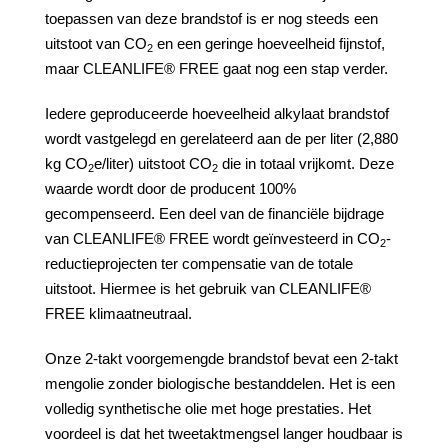
toepassen van deze brandstof is er nog steeds een
uitstoot van CO
en een geringe hoeveelheid fijnstof,
2
maar CLEANLIFE® FREE gaat nog een stap verder.
Iedere geproduceerde hoeveelheid alkylaat brandstof
wordt vastgelegd en gerelateerd aan de per liter (2,880
kg CO
e/liter) uitstoot CO
die in totaal vrijkomt. Deze
2
2
waarde wordt door de producent 100%
gecompenseerd. Een deel van de financiële bijdrage
van CLEANLIFE® FREE wordt geïnvesteerd in CO
-
2
reductieprojecten ter compensatie van de totale
uitstoot. Hiermee is het gebruik van CLEANLIFE®
FREE klimaatneutraal.
Onze 2-takt voorgemengde brandstof bevat een 2-takt
mengolie zonder biologische bestanddelen. Het is een
volledig synthetische olie met hoge prestaties. Het
voordeel is dat het tweetaktmengsel langer houdbaar is