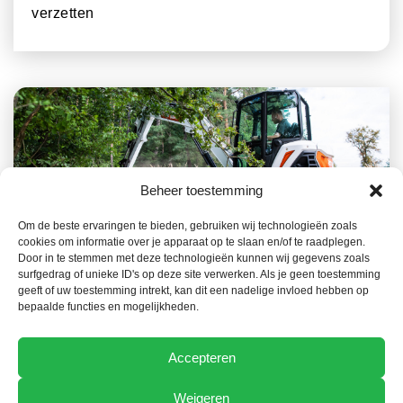
verzetten
Beheer toestemming
Om de beste ervaringen te bieden, gebruiken wij technologieën zoals
cookies om informatie over je apparaat op te slaan en/of te raadplegen.
23 JULI 2026
ACTUEEL NIEUWS
Door in te stemmen met deze technologieën kunnen wij gegevens zoals
surfgedrag of unieke ID's op deze site verwerken. Als je geen toestemming
Het Bobcat-gamma, een belangrijke troef in de
geeft of uw toestemming intrekt, kan dit een nadelige invloed hebben op
preventie van bosbranden
bepaalde functies en mogelijkheden.
Accepteren
Weigeren