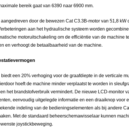
aximale bereik gaat van 6390 naar 6900 mm.
aangedreven door de bewezen Cat C3.3B-motor van 51,8 kW di
erbeteringen aan het hydraulische systeem worden gecombine
matische motoruitschakeling om de efficiëntie van de machine te
ten en verhoogt de betaalbaarheid van de machine.
estatievermogen
biedt een 20% verhoging voor de graafdiepte in de verticale mu
rdoor hoeft de machine minder verplaatst te worden in sleufgr
ert en het brandstofverbruik vermindert. De nieuwe LCD-monitor 
enten, eenvoudig uitgelegde informatie en een draaiknop voor
bekende indeling van de bedieningselementen als bij andere C
 maken. Met de standaard beheerschemawisselaar kunnen machi
wenste joystickbeweging.