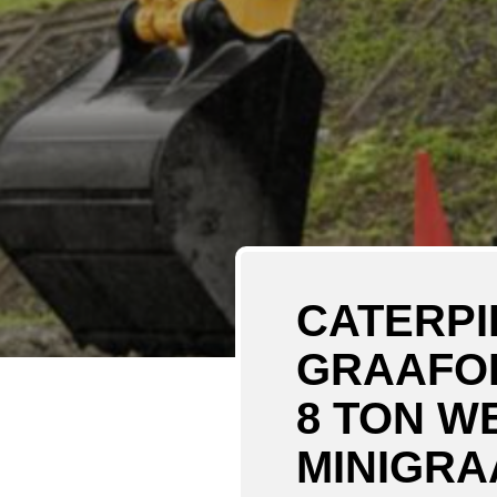
CATERPI
GRAAFOP
8 TON W
MINIGRA