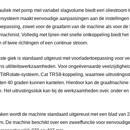
rauliek met pomp met variabel slagvolume biedt een oliestroom t
ersysteem maakt eenvoudige aanpassingen aan de instellingen 
toepassing, zowel voor de graafarm van de machine als voor de
 machinist. Volledig met lijnen met snelle ontkoppeling biedt h
 of twee richtingen of een continue stroom.
te giek is standaard uitgerust met voorladertoepassing voor v
ens utiliteitswerkzaamheden. Voor ongeëvenaarde veelzijdighe
t TiltRotate-systeem, Cat TRS8-koppeling, waarmee uitrustings
ten 40 graden kunnen kantelen. Hierdoor kan de graafmachine 
ie. Het uitrustingsstuk kan bij de werkzaamheden over, onder en
taken wordt de machine standaard uitgereust met een blad van 2
m. De machine beschikt over een zweeffunctie voor eenvoudig