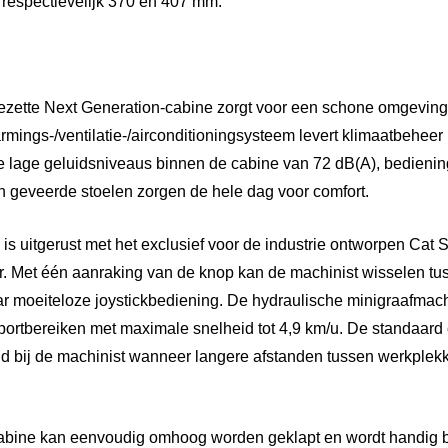
n respectievelijk 370 en 407 mm.
ezette Next Generation-cabine zorgt voor een schone omgeving 
ings-/ventilatie-/airconditioningsysteem levert klimaatbeheer i
lage geluidsniveaus binnen de cabine van 72 dB(A), bedieni
n geveerde stoelen zorgen de hele dag voor comfort.
s uitgerust met het exclusief voor de industrie ontworpen Cat 
 Met één aanraking van de knop kan de machinist wisselen tu
ar moeiteloze joystickbediening. De hydraulische minigraafmac
sportbereiken met maximale snelheid tot 4,9 km/u. De standaard 
d bij de machinist wanneer langere afstanden tussen werkplek
 cabine kan eenvoudig omhoog worden geklapt en wordt handig 