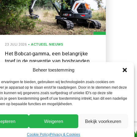
23 JULI 2026
ACTUEEL NIEUWS
Het Bobcat-gamma, een belangrijke
troef in de preventie van bosbranden
Beheer toestemming
ervaringen te bieden, gebruiken wij technologieën zoals cookies om
ver je apparaat op te slaan en/of te raadplegen. Door in te stemmen met deze
n kunnen wij gegevens zoals surfgedrag of unieke ID's op deze site
ls je geen toestemming geeft of uw toestemming intrekt, kan dit een nadelige
ben op bepaalde functies en mogelijkheden.
epteren
Weigeren
Bekijk voorkeuren
Cookie Policy
Privacy & Cookies