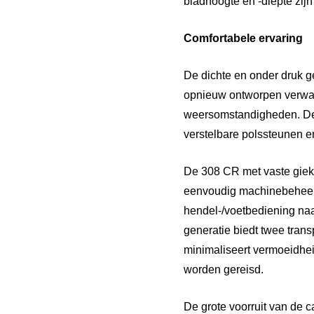
bladhoogte en -diepte zij
Comfortabele ervaring
De dichte en onder druk g
opnieuw ontworpen verwarm
weersomstandigheden. De 
verstelbare polssteunen e
De 308 CR met vaste giek i
eenvoudig machinebeheer.
hendel-/voetbediening na
generatie biedt twee tran
minimaliseert vermoeidhei
worden gereisd.
De grote voorruit van de