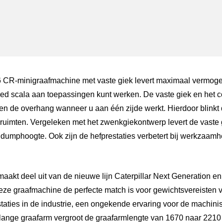
ger
atsApp
 CR-minigraafmachine met vaste giek levert maximaal vermoge
breed scala aan toepassingen kunt werken. De vaste giek en het
en de overhang wanneer u aan één zijde werkt. Hierdoor blinkt
e ruimten. Vergeleken met het zwenkgiekontwerp levert de vaste 
dumphoogte. Ook zijn de hefprestaties verbetert bij werkzaamhe
aakt deel uit van de nieuwe lijn Caterpillar Next Generation en
eze graafmachine de perfecte match is voor gewichtsvereisten 
staties in de industrie, een ongekende ervaring voor de machin
 lange graafarm vergroot de graafarmlengte van 1670 naar 2210