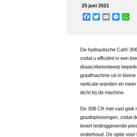
25 juni 2021
Facebook
Twitter
Email
Messen
Wh
De hydraulische Cat® 306
zodat u efficiënt in een 
draaicirkelontwerp beperk
graafmachine uit in klein
verticale wanden en meer 
dicht bij de machine.
De 308 CR met vast giek m
graafoplossingen, zodat d
levert leidinggevende pre
onderhoud. De optie voor