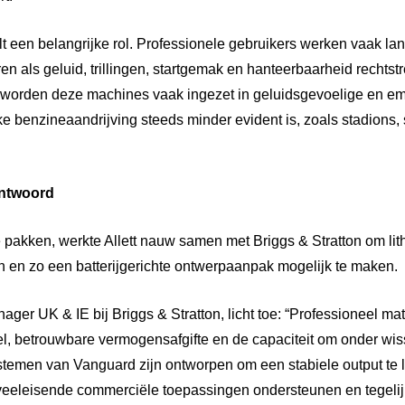
t een belangrijke rol. Professionele gebruikers werken vaak la
n als geluid, trillingen, startgemak en hanteerbaarheid rechtst
worden deze machines vaak ingezet in geluidsgevoelige en em
 benzineaandrijving steeds minder evident is, zoals stadions,
antwoord
 pakken, werkte Allett nauw samen met Briggs & Stratton om lit
n en zo een batterijgerichte ontwerpaanpak mogelijk te maken.
er UK & IE bij Briggs & Stratton, licht toe: “Professioneel ma
el, betrouwbare vermogensafgifte en de capaciteit om onder wis
ystemen van Vanguard zijn ontworpen om een stabiele output te l
veeleisende commerciële toepassingen ondersteunen en tegelijk u