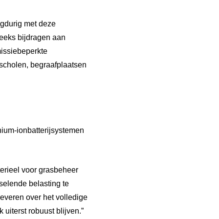
ngdurig met deze
reeks bijdragen aan
issiebeperkte
 scholen, begraafplaatsen
hium-ionbatterijsystemen
terieel voor grasbeheer
selende belasting te
everen over het volledige
iterst robuust blijven.”