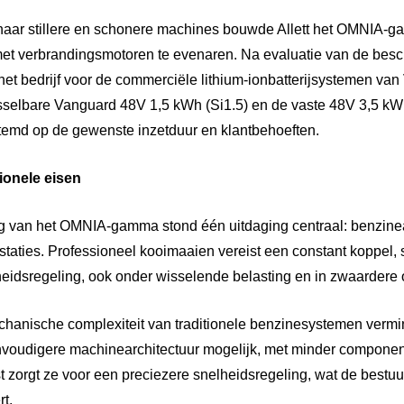
naar stillere en schonere machines bouwde Allett het OMNIA-g
met verbrandingsmotoren te evenaren. Na evaluatie van de besc
et bedrijf voor de commerciële lithium-ionbatterijsystemen va
isselbare Vanguard 48V 1,5 kWh (Si1.5) en de vaste 48V 3,5 kWh
emd op de gewenste inzetduur en klantbehoeften.
ionele eisen
ing van het OMNIA-gamma stond één uitdaging centraal: benzine
staties. Professioneel kooimaaien vereist een constant koppel, 
eidsregeling, ook onder wisselende belasting en in zwaardere
mechanische complexiteit van traditionele benzinesystemen vermi
nvoudigere machinearchitectuur mogelijk, met minder compone
t zorgt ze voor een preciezere snelheidsregeling, wat de bestuu
rt.