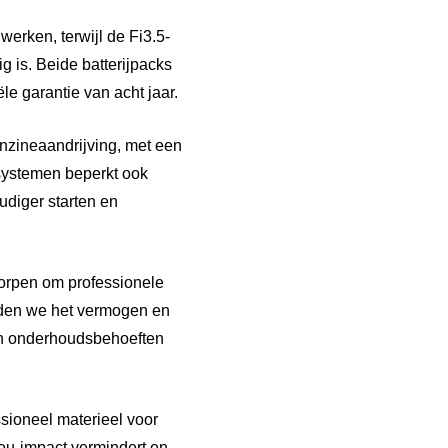
erken, terwijl de Fi3.5-
g is. Beide batterijpacks
e garantie van acht jaar.
enzineaandrijving, met een
 systemen beperkt ook
udiger starten en
worpen om professionele
nden we het vermogen en
 en onderhoudsbehoeften
ssioneel materieel voor
ieu-impact vermindert en