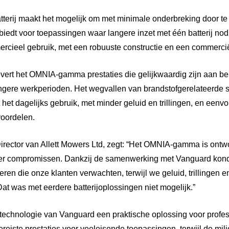
terij maakt het mogelijk om met minimale onderbreking door te w
 biedt voor toepassingen waar langere inzet met één batterij nodi
ercieel gebruik, met een robuuste constructie en een commerciël
levert het OMNIA-gamma prestaties die gelijkwaardig zijn aan b
angere werkperioden. Het wegvallen van brandstofgerelateerde
 het dagelijks gebruik, met minder geluid en trillingen, en eenvo
voordelen.
Director van Allett Mowers Ltd, zegt: “Het OMNIA-gamma is ont
nder compromissen. Dankzij de samenwerking met Vanguard ko
eren die onze klanten verwachten, terwijl we geluid, trillingen
Dat was met eerdere batterijoplossingen niet mogelijk.”
rijtechnologie van Vanguard een praktische oplossing voor profe
ereiste prestaties voor veeleisende toepassingen, terwijl de mil