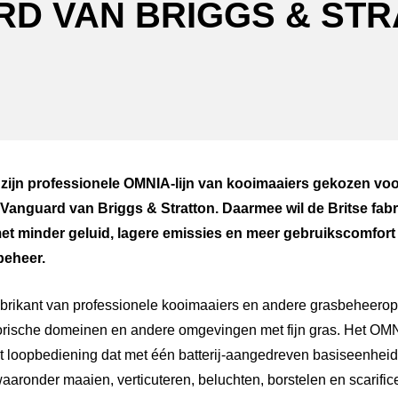
D VAN BRIGGS & ST
ger
atsApp
 zijn professionele OMNIA-lijn van kooimaaiers gekozen voo
 Vanguard van Briggs & Stratton. Daarmee wil de Britse fab
et minder geluid, lagere emissies en meer gebruikscomfort 
beheer.
fabrikant van professionele kooimaaiers en andere grasbeheero
orische domeinen en andere omgevingen met fijn gras. Het O
loopbediening dat met één batterij-aangedreven basiseenheid 
aronder maaien, verticuteren, beluchten, borstelen en scarific