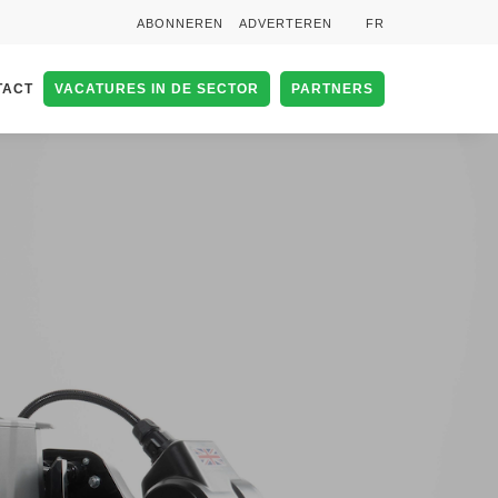
ABONNEREN
ADVERTEREN
FR
TACT
VACATURES IN DE SECTOR
PARTNERS