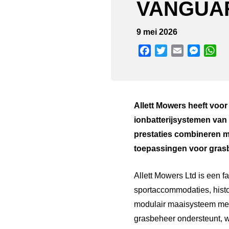
VANGUAR
9 mei 2026
Facebook
Twitter
Email
Messen
Wh
Allett Mowers heeft voor
ionbatterijsystemen van
prestaties combineren m
toepassingen voor gras
Allett Mowers Ltd is een 
sportaccommodaties, hist
modulair maaisysteem met 
grasbeheer ondersteunt, wa