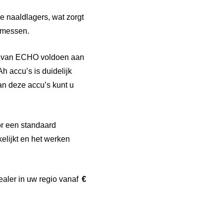
e naaldlagers, wat zorgt
 messen.
en van ECHO voldoen aan
 accu’s is duidelijk
n deze accu’s kunt u
or een standaard
elijkt en het werken
ealer in uw regio vanaf
€