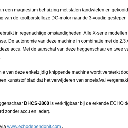
 van een magnesium behuizing met stalen tandwielen en gekooid
ing van de koolborstelloze DC-motor naar de 3-voudig geslepen
bruikt in regenachtige omstandigheden. Alle X-serie modell
e. De autonomie van deze machine in combinatie met de 2,3 Ah
n deze accu. Met de aanschaf van deze heggenschaar en twee va
.
ie van deze enkelzijdig knippende machine wordt versterkt do
en kunststof blad dat het verwijderen van snoeiafval vergemakk
ggenschaar
DHCS-2800
is verkrijgbaar bij de erkende ECHO d
rd zonder accu en lader).
 via
www.echodependonit.com
.