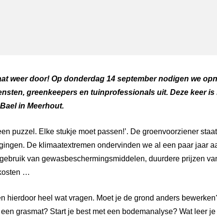
ger
atsApp
aat weer door! Op donderdag 14 september nodigen we op
nsten, greenkeepers en tuinprofessionals uit. Deze keer is h
 Bael in Meerhout.
s een puzzel. Elke stukje moet passen!’. De groenvoorziener sta
ingen. De klimaatextremen ondervinden we al een paar jaar aan
 gebruik van gewasbeschermingsmiddelen, duurdere prijzen va
nkosten …
n hierdoor heel wat vragen. Moet je de grond anders bewerke
een grasmat? Start je best met een bodemanalyse? Wat leer je