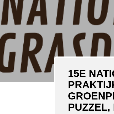
15E NAT
PRAKTI
GROENPR
PUZZEL,