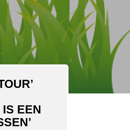
TOUR’
IS EEN
SSEN’