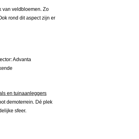
uik van veldbloemen. Zo
k rond dit aspect zijn er
ector: Advanta
rkende
nals en tuinaanleggers
oot demoterrein. Dé plek
lijke sfeer.