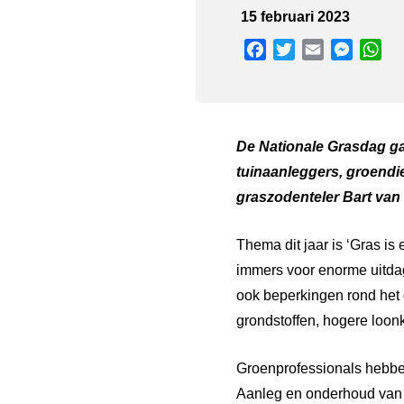
15 februari 2023
Facebook
Twitter
Email
Messen
Wh
De Nationale Grasdag g
tuinaanleggers, groendie
graszodenteler Bart van
Thema dit jaar is ‘Gras i
immers voor enorme uitdag
ook beperkingen rond het
grondstoffen, hogere loo
Groenprofessionals hebbe
Aanleg en onderhoud van 