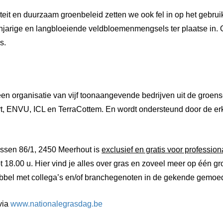
iteit en duurzaam groenbeleid zetten we ook fel in op het gebr
jarige en langbloeiende veldbloemenmengsels ter plaatse in. Oo
s.
en organisatie van vijf toonaangevende bedrijven uit de groens
t, ENVU, ICL en TerraCottem. En wordt ondersteund door de e
bossen 86/1, 2450 Meerhout is
exclusief en gratis voor professio
t 18.00 u. Hier vind je alles over gras en zoveel meer op één gr
bbel met collega’s en/of branchegenoten in de gekende gemoede
via
www.nationalegrasdag.be