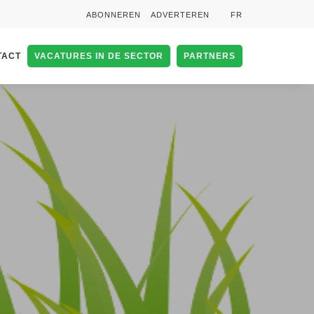
ABONNEREN
ADVERTEREN
FR
TACT
VACATURES IN DE SECTOR
PARTNERS